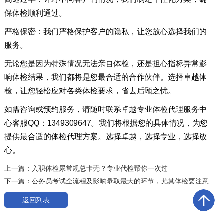
保体检顺利通过。
严格保密：我们严格保护客户的隐私，让您放心选择我们的
服务。
无论您是因为特殊情况无法亲自体检，还是担心指标异常影
响体检结果，我们都将是您最合适的合作伙伴。选择卓越体
检，让您轻松应对各类体检要求，省去后顾之忧。
如需咨询或预约服务，请随时联系卓越专业体检代理服务中
心客服QQ：1349309647。我们将根据您的具体情况，为您
提供最合适的体检代理方案。选择卓越，选择专业，选择放
心。
上一篇：
入职体检尿常规总卡壳？专业代检帮你一次过
下一篇：
公务员考试全流程及影响录取最大的环节，尤其体检要注意
返回列表