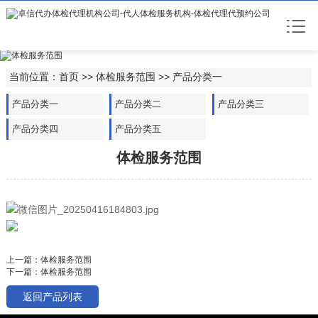
当前位置：
首页
>>
体检服务范围
>>
产品分类一
产品分类一
产品分类二
产品分类三
产品分类四
产品分类五
体检服务范围
上一篇：
体检服务范围
下一篇：
体检服务范围
返回产品列表