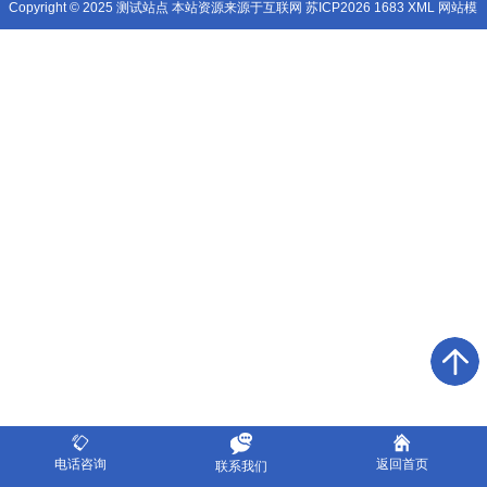
Copyright © 2025 测试站点 本站资源来源于互联网
苏ICP2026 1683
XML
网站模
板
电话咨询
返回首页
联系我们