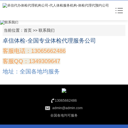
当前位置：
首页
>>
联系我们
卓信体检-全国专业体检代理服务公司
客服电话：13065662486
客服QQ：1349309647
地址：全国各地均服务
13065662486
admin@admin.com
全国各地均可服务