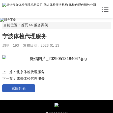
当前位置：
首页
>>
服务案例
宁波体检代理服务
浏览：193 发布日期：2026-01-13
上一篇：
北京体检代理服务
下一篇：
成都体检代理服务
返回列表